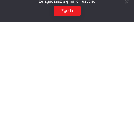
że zgadzasz się na ich użycie.
Zgoda
Dane Finansowe
Interaktywne wykresy i tabele
Czytaj więcej
Sprawozdania