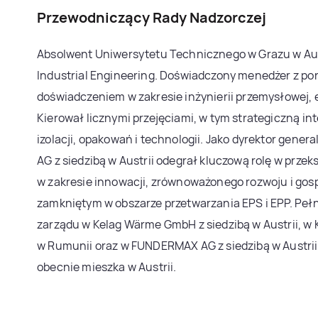
Przewodniczący Rady Nadzorczej
Absolwent Uniwersytetu Technicznego w Grazu w Aus
Industrial Engineering. Doświadczony menedżer z po
doświadczeniem w zakresie inżynierii przemysłowej, e
Kierował licznymi przejęciami, w tym strategiczną int
izolacji, opakowań i technologii. Jako dyrektor gener
AG z siedzibą w Austrii odegrał kluczową rolę w przek
w zakresie innowacji, zrównoważonego rozwoju i gosp
zamkniętym w obszarze przetwarzania EPS i EPP. Pełn
zarządu w Kelag Wärme GmbH z siedzibą w Austrii, w 
w Rumunii oraz w FUNDERMAX AG z siedzibą w Austrii.
obecnie mieszka w Austrii.