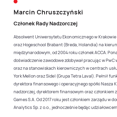
Marcin Chruszczyński
Członek Rady Nadzorczej
Absolwent Uniwersytetu Ekonomicznego w Krakowie
oraz Hogeschool Brabant (Breda, Holandia) na kieru
międzynarodowym, od 2004 roku członek ACCA. Pona
doświadczenie zawodowe zdobywał pracując w PwC w
oraz na stanowiskach kierowniczych w centrach usł
York Mellon oraz Sidel (Grupa Tetra Laval). Pełnił fu
dyrektora finansowego i operacyjnego spółki Nasza K
nadzorczej, dyrektorem finansowym oraz członkiem 
Games S.A. Od 2017 roku jest członkiem zarządu w d
Analytics Sp. z o.o., jednocześnie będąc udziałowce