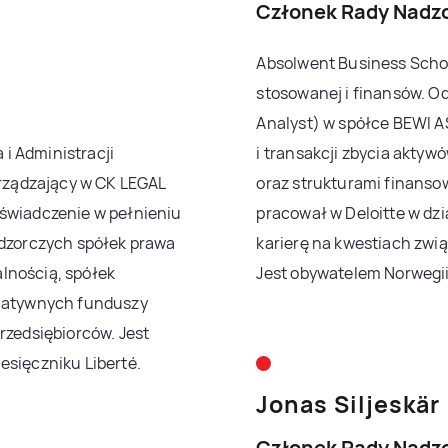
Członek Rady Nadz
Absolwent Business Schoo
stosowanej i finansów. Od 
Analyst) w spółce BEWI AS
i Administracji
i transakcji zbycia aktyw
arządzający w CK LEGAL
oraz strukturami finanso
oświadczenie w pełnieniu
pracował w Deloitte w dz
adzorczych spółek prawa
karierę na kwestiach zwi
lnością, spółek
Jest obywatelem Norwegii 
rnatywnych funduszy
rzedsiębiorców. Jest
esięczniku Liberté.
Jonas Siljeskär
Członek Rady Nadz