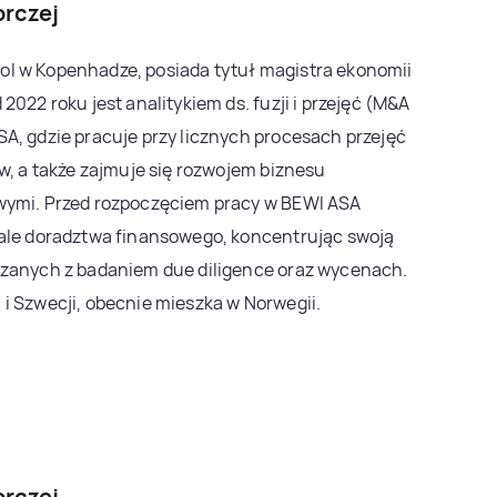
orczej
l w Kopenhadze, posiada tytuł magistra ekonomii
2022 roku jest analitykiem ds. fuzji i przejęć (M&A
A, gdzie pracuje przy licznych procesach przejęć
ów, a także zajmuje się rozwojem biznesu
wymi. Przed rozpoczęciem pracy w BEWI ASA
iale doradztwa finansowego, koncentrując swoją
ązanych z badaniem due diligence oraz wycenach.
i Szwecji, obecnie mieszka w Norwegii.
orczej