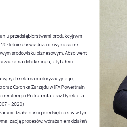
zaniu przedsiębiorstwami produkcyjnymi
d 20-letnie doświadczenie wyniesione
dowym środowisku biznesowym. Absolwent
arządzania i Marketingu, z tytułem
kcyjnych sektora motoryzacyjnego,
 oraz Członka Zarządu w IFA Powertrain
Generalnego i Prokurenta oraz Dyrektora
007 – 2020).
arami działalności przedsiębiorstw w tym
ymalizacją procesów, wdrażaniem działań