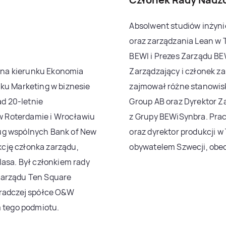
Absolwent studiów inżyni
oraz zarządzania Lean w 
BEWI i Prezes Zarządu BE
 na kierunku Ekonomia
Zarządzający i członek za
nku Marketing w biznesie
zajmował różne stanowisk
d 20-letnie
Group AB oraz Dyrektor Z
 Roterdamie i Wrocławiu
z Grupy BEWiSynbra. Prac
ug wspólnych Bank of New
oraz dyrektor produkcji w
nkcję członka zarządu,
obywatelem Szwecji, obec
lasa. Był członkiem rady
zarządu Ten Square
oradczej spółce O&W
m tego podmiotu.