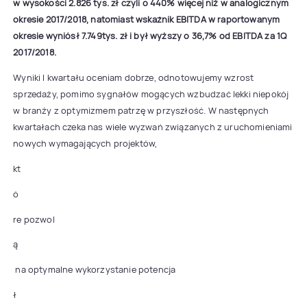
w wysokości 2.826 tys. zł czyli o 440% więcej niż w analogicznym
okresie 2017/2018, natomiast wskaźnik EBITDA w raportowanym
okresie wyniósł 7.749tys. zł i był wyższy o 36,7% od EBITDA za 1Q
2017/2018.
Wyniki I kwartału oceniam dobrze, odnotowujemy wzrost
sprzedaży, pomimo sygnałów mogących wzbudzać lekki niepokój
w branży z optymizmem patrzę w przyszłość. W następnych
kwartałach czeka nas wiele wyzwań związanych z uruchomieniami
nowych wymagających projektów,
kt
ó
re pozwol
ą
na optymalne wykorzystanie potencja
ł