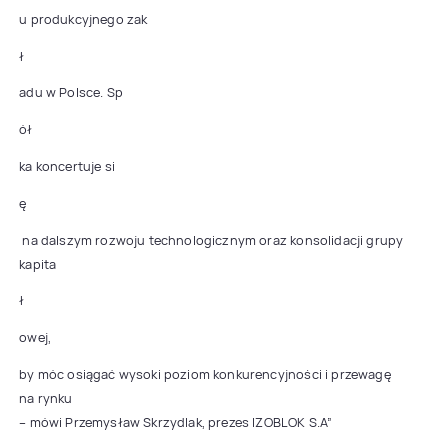
u produkcyjnego zak
ł
adu w Polsce. Sp
ół
ka koncertuje si
ę
na dalszym rozwoju technologicznym oraz konsolidacji grupy
kapita
ł
owej,
by móc osiągać wysoki poziom konkurencyjności i przewagę
na rynku
– mówi Przemysław Skrzydlak, prezes IZOBLOK S.A”