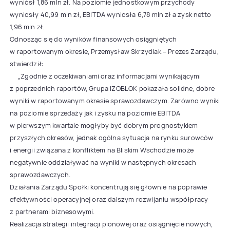
wyniósł 1,86 mln zł. Na poziomie jednostkowym przychody
wyniosły 40,99 mln zł, EBITDA wyniosła 6,78 mln zł a zysk netto
1,96 mln zł.
Odnosząc się do wyników finansowych osiągniętych
w raportowanym okresie, Przemysław Skrzydlak – Prezes Zarządu,
stwierdził:
„Zgodnie z oczekiwaniami oraz informacjami wynikającymi
z poprzednich raportów, Grupa IZOBLOK pokazała solidne, dobre
wyniki w raportowanym okresie sprawozdawczym. Zarówno wyniki
na poziomie sprzedaży jak i zysku na poziomie EBITDA
w pierwszym kwartale mogłyby być dobrym prognostykiem
przyszłych okresów, jednak ogólna sytuacja na rynku surowców
i energii związana z konfliktem na Bliskim Wschodzie może
negatywnie oddziaływać na wyniki w następnych okresach
sprawozdawczych.
Działania Zarządu Spółki koncentrują się głównie na poprawie
efektywności operacyjnej oraz dalszym rozwijaniu współpracy
z partnerami biznesowymi.
Realizacja strategii integracji pionowej oraz osiągnięcie nowych,